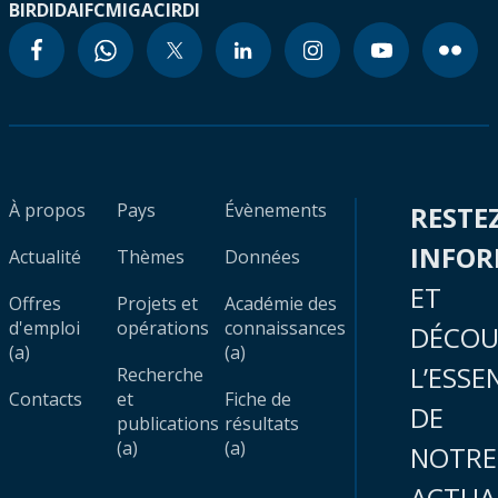
BIRD
IDA
IFC
MIGA
CIRDI
À propos
Pays
Évènements
RESTE
INFO
Actualité
Thèmes
Données
ET
Offres
Projets et
Académie des
d'emploi
opérations
connaissances
DÉCOU
(a)
(a)
L’ESSE
Recherche
Contacts
et
Fiche de
DE
publications
résultats
(a)
(a)
NOTRE
ACTUA