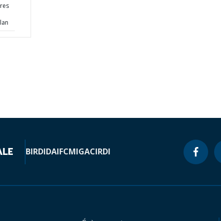
res
lan
BIRD
IDA
IFC
MIGA
CIRDI