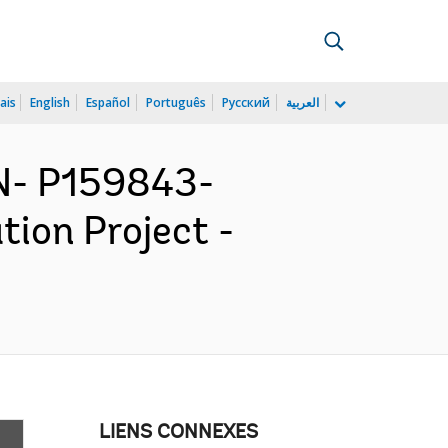
ais
English
Español
Português
Русский
العربية
N- P159843-
ion Project -
LIENS CONNEXES