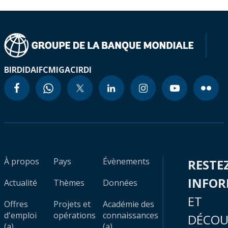
BIRD
IDA
IFC
MIGA
CIRDI
À propos
Pays
Évènements
RESTE
INFO
Actualité
Thèmes
Données
ET
Offres
Projets et
Académie des
d'emploi
opérations
connaissances
DÉCOU
(a)
(a)