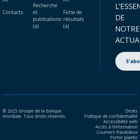
L’ESSE
Recherche
Contacts
et
Fiche de
DE
publications
résultats
(a)
(a)
NOTRE
ACTUA
S'ab
© 2025 Groupe de la Banque
Droits
mondiale. Tous droits réservés.
Politique de confidentialité
Accessibilité web
Accès à l’information
Courriers frauduleux
Porter plainte