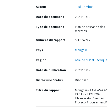
Auteur
Tuul Gombo;
Date du document
2023/01/19
Type de document
Plan de passation des
marchés
Numéro du rapport
STEP74898
Pays
Mongolie,
Région
Asie de l’Est et Pacifique
Date de publication
2023/01/19
Disclosure Status
Disclosed
Titre du rapport
Mongolia - EAST ASIA 
PACIFIC- P122320-
Ulaanbaatar Clean Air
Project - Procurement P