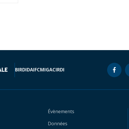
BIRD
IDA
IFC
MIGA
CIRDI
Évènements
Données