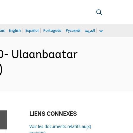
ais
English
Español
Português
Русский
العربية
0- Ulaanbaatar
)
LIENS CONNEXES
Voir les documents relatifs au(x)
projet(s)