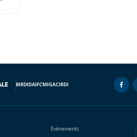
BIRD
IDA
IFC
MIGA
CIRDI
Évènements