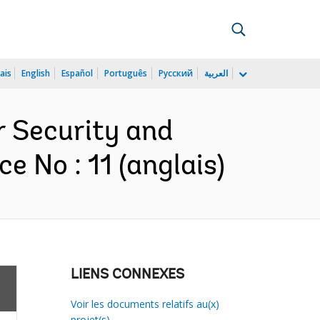
ais
English
Español
Português
Русский
العربية
r Security and
 No : 11 (anglais)
LIENS CONNEXES
Voir les documents relatifs au(x)
projet(s)