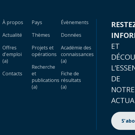
À propos
Pays
Évènements
RESTE
INFO
Actualité
Thèmes
Données
ET
Offres
Projets et
Académie des
d'emploi
opérations
connaissances
DÉCOU
(a)
(a)
L’ESSE
Recherche
Contacts
et
Fiche de
DE
publications
résultats
(a)
(a)
NOTRE
ACTUA
S'ab