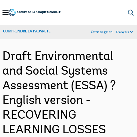
Skip
to
Main
COMPRENDRE LA PAUVRETÉ
Cette page en :
Français
Navigation
Draft Environmental
and Social Systems
Assessment (ESSA) ?
English version -
RECOVERING
LEARNING LOSSES