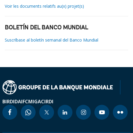
Voir les documents relatifs au(x) projet(s)
BOLETÍN DEL BANCO MUNDIAL
Suscríbase al boletín semanal del Banco Mundial
BIRD
IDA
IFC
MIGA
CIRDI