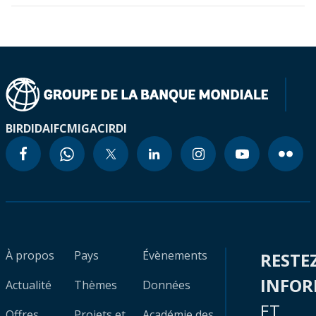
BIRD
IDA
IFC
MIGA
CIRDI
À propos
Pays
Évènements
RESTE
INFO
Actualité
Thèmes
Données
ET
Offres
Projets et
Académie des