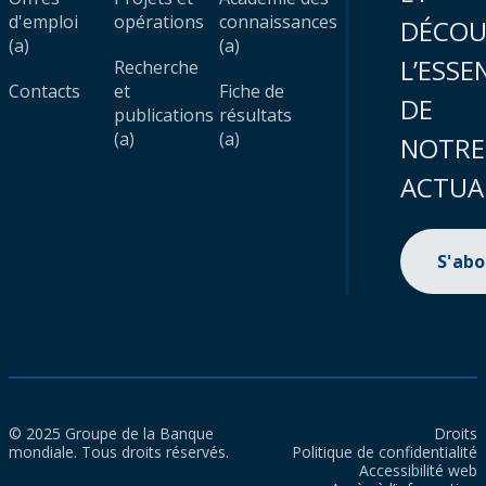
d'emploi
opérations
connaissances
DÉCOU
(a)
(a)
L’ESSE
Recherche
Contacts
et
Fiche de
DE
publications
résultats
(a)
(a)
NOTRE
ACTUA
S'ab
© 2025 Groupe de la Banque
Droits
mondiale. Tous droits réservés.
Politique de confidentialité
Accessibilité web