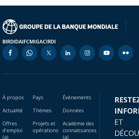
BIRD
IDA
IFC
MIGA
CIRDI
À propos
Pays
Évènements
RESTE
INFO
Actualité
Thèmes
Données
ET
Offres
Projets et
Académie des
d'emploi
opérations
connaissances
DÉCOU
(a)
(a)