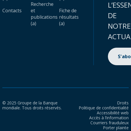
L’ESSE
Recherche
Contacts
et
Fiche de
DE
publications
résultats
(a)
(a)
NOTRE
ACTUA
S'ab
© 2025 Groupe de la Banque
Droits
mondiale. Tous droits réservés.
Politique de confidentialité
Accessibilité web
Accès à l’information
Courriers frauduleux
Porter plainte