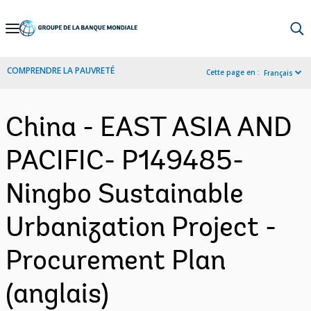
Skip
to
Main
COMPRENDRE LA PAUVRETÉ
Cette page en :
Français
Navigation
China - EAST ASIA AND
PACIFIC- P149485-
Ningbo Sustainable
Urbanization Project -
Procurement Plan
(anglais)