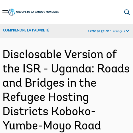
Skip
to
Main
COMPRENDRE LA PAUVRETÉ
Cette page en :
Français
Navigation
Disclosable Version of
the ISR - Uganda: Roads
and Bridges in the
Refugee Hosting
Districts Koboko-
Yumbe-Moyo Road