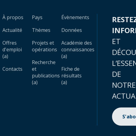
À propos
Pays
Évènements
RESTE
INFO
Actualité
Thèmes
Données
ET
Offres
Projets et
Académie des
d'emploi
opérations
connaissances
DÉCOU
(a)
(a)
L’ESSE
Recherche
Contacts
et
Fiche de
DE
publications
résultats
(a)
(a)
NOTRE
ACTUA
S'ab