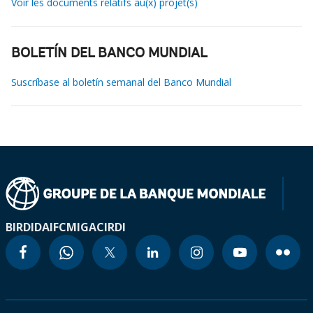
Voir les documents relatifs au(x) projet(s)
BOLETÍN DEL BANCO MUNDIAL
Suscríbase al boletín semanal del Banco Mundial
BIRD
IDA
IFC
MIGA
CIRDI