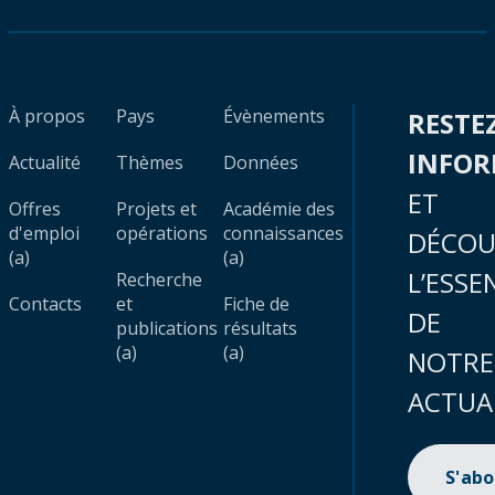
À propos
Pays
Évènements
RESTE
INFO
Actualité
Thèmes
Données
ET
Offres
Projets et
Académie des
d'emploi
opérations
connaissances
DÉCOU
(a)
(a)
L’ESSE
Recherche
Contacts
et
Fiche de
DE
publications
résultats
(a)
(a)
NOTRE
ACTUA
S'ab