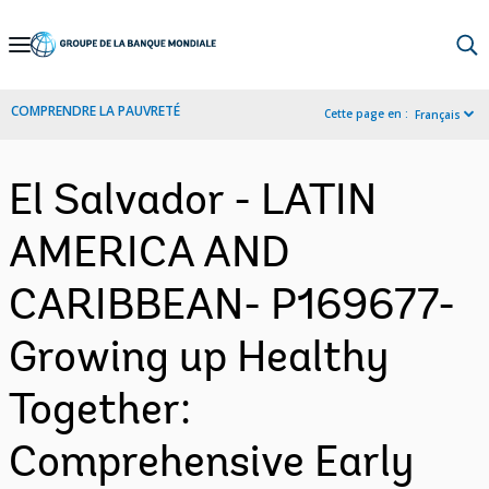
Skip
to
Main
COMPRENDRE LA PAUVRETÉ
Cette page en :
Français
Navigation
El Salvador - LATIN
AMERICA AND
CARIBBEAN- P169677-
Growing up Healthy
Together:
Comprehensive Early