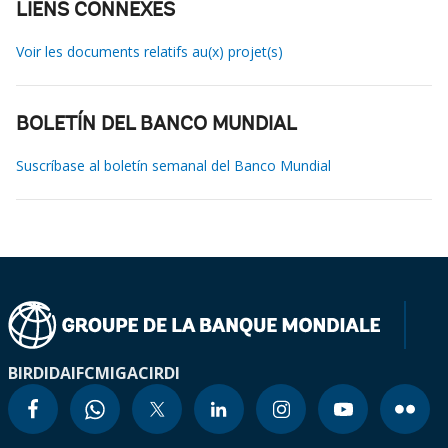
LIENS CONNEXES
Voir les documents relatifs au(x) projet(s)
BOLETÍN DEL BANCO MUNDIAL
Suscríbase al boletín semanal del Banco Mundial
BIRD
IDA
IFC
MIGA
CIRDI