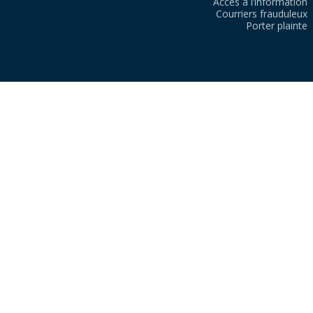
Accès à l’information
Courriers frauduleux
Porter plainte