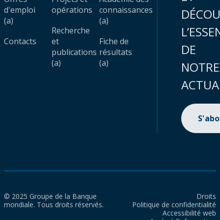
d'emploi
opérations
connaissances
DÉCOU
(a)
(a)
L’ESSE
Recherche
Contacts
et
Fiche de
DE
publications
résultats
(a)
(a)
NOTRE
ACTUA
S'ab
© 2025 Groupe de la Banque
Droits
mondiale. Tous droits réservés.
Politique de confidentialité
Accessibilité web