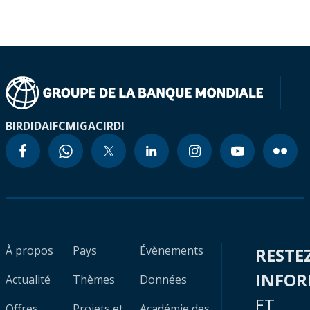
BIRD
IDA
IFC
MIGA
CIRDI
À propos
Pays
Évènements
RESTE
INFO
Actualité
Thèmes
Données
ET
Offres
Projets et
Académie des