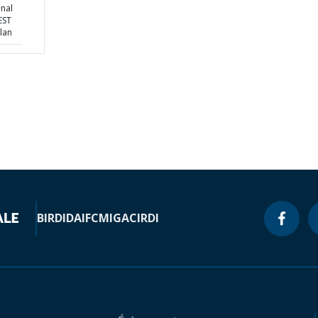
nal
EST
lan
BIRD
IDA
IFC
MIGA
CIRDI