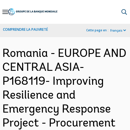
Skip
to
Main
COMPRENDRE LA PAUVRETÉ
Cette page en :
Français
Navigation
Romania - EUROPE AND
CENTRAL ASIA-
P168119- Improving
Resilience and
Emergency Response
Project - Procurement