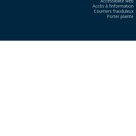
Accessibilité web
Accès à l’information
Courriers frauduleux
Porter plainte