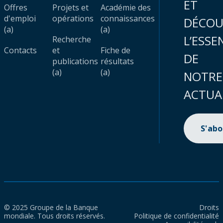
ET
Offres
Projets et
Académie des
d'emploi
opérations
connaissances
DÉCOU
(a)
(a)
L’ESSE
Recherche
Contacts
et
Fiche de
DE
publications
résultats
(a)
(a)
NOTRE
ACTUA
S'ab
© 2025 Groupe de la Banque
Droits
mondiale. Tous droits réservés.
Politique de confidentialité