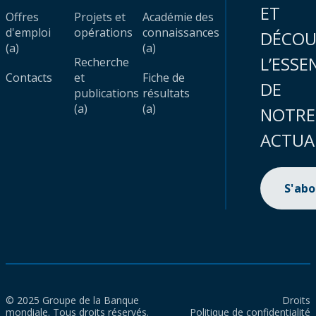
ET
Offres
Projets et
Académie des
d'emploi
opérations
connaissances
DÉCOU
(a)
(a)
L’ESSE
Recherche
Contacts
et
Fiche de
DE
publications
résultats
(a)
(a)
NOTRE
ACTUA
S'ab
© 2025 Groupe de la Banque
Droits
mondiale. Tous droits réservés.
Politique de confidentialité