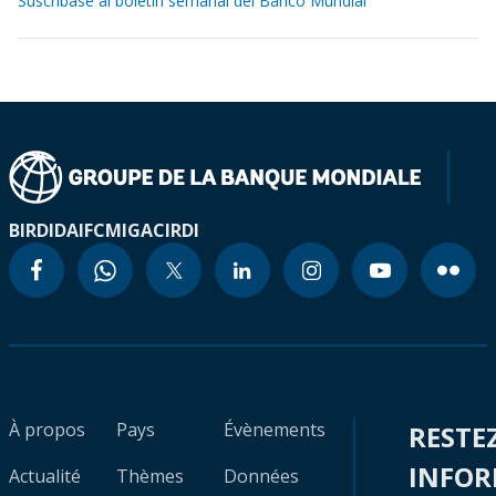
Suscríbase al boletín semanal del Banco Mundial
BIRD
IDA
IFC
MIGA
CIRDI
À propos
Pays
Évènements
RESTE
INFO
Actualité
Thèmes
Données