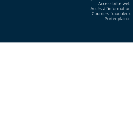
Accessibilité web
Accès à l’information
Courriers frauduleux
Porter plainte