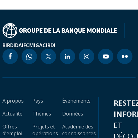
BIRD
IDA
IFC
MIGA
CIRDI
À propos
Pays
Évènements
RESTE
INFO
Actualité
Thèmes
Données
ET
Offres
Projets et
Académie des
d'emploi
opérations
connaissances
DÉCOU