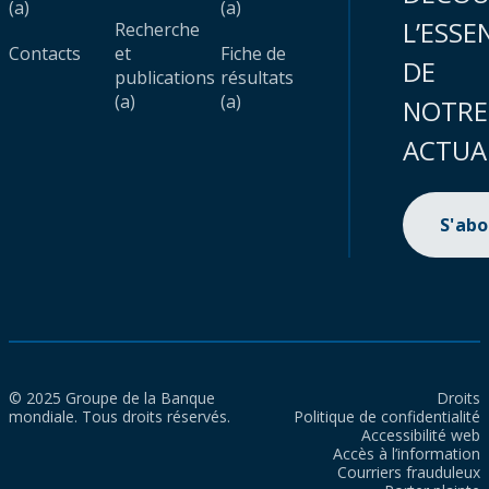
(a)
(a)
L’ESSE
Recherche
Contacts
et
Fiche de
DE
publications
résultats
(a)
(a)
NOTRE
ACTUA
S'ab
© 2025 Groupe de la Banque
Droits
mondiale. Tous droits réservés.
Politique de confidentialité
Accessibilité web
Accès à l’information
Courriers frauduleux