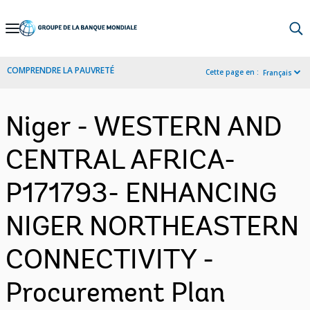
Skip
to
Main
COMPRENDRE LA PAUVRETÉ
Cette page en :
Français
Navigation
Niger - WESTERN AND
CENTRAL AFRICA-
P171793- ENHANCING
NIGER NORTHEASTERN
CONNECTIVITY -
Procurement Plan