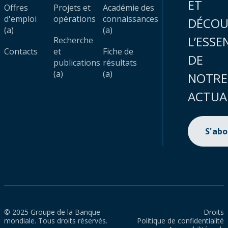
ET
Offres
Projets et
Académie des
d'emploi
opérations
connaissances
DÉCOU
(a)
(a)
L’ESSE
Recherche
Contacts
et
Fiche de
DE
publications
résultats
(a)
(a)
NOTRE
ACTUA
S'ab
© 2025 Groupe de la Banque
Droits
mondiale. Tous droits réservés.
Politique de confidentialité