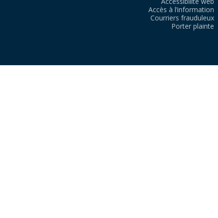
Accessibilité web
Accès à l’information
Courriers frauduleux
Porter plainte