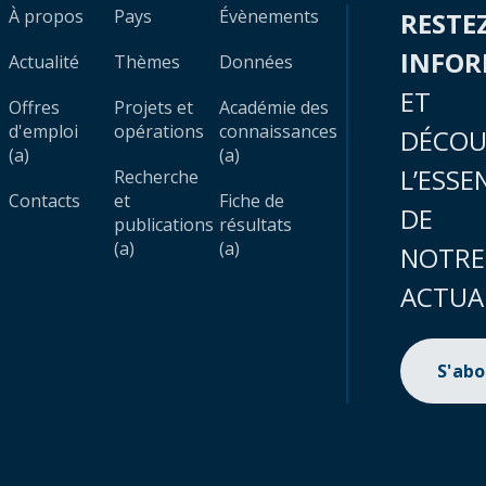
À propos
Pays
Évènements
RESTE
INFO
Actualité
Thèmes
Données
ET
Offres
Projets et
Académie des
d'emploi
opérations
connaissances
DÉCOU
(a)
(a)
L’ESSE
Recherche
Contacts
et
Fiche de
DE
publications
résultats
(a)
(a)
NOTRE
ACTUA
S'ab