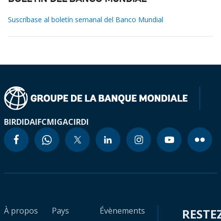
Suscríbase al boletín semanal del Banco Mundial
BIRD
IDA
IFC
MIGA
CIRDI
À propos
Pays
Évènements
RESTE