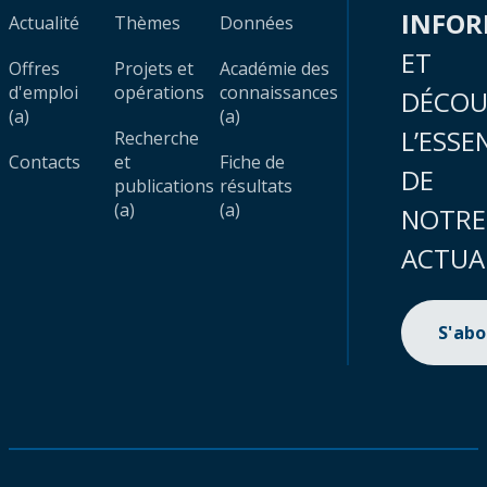
INFO
Actualité
Thèmes
Données
ET
Offres
Projets et
Académie des
d'emploi
opérations
connaissances
DÉCOU
(a)
(a)
L’ESSE
Recherche
Contacts
et
Fiche de
DE
publications
résultats
(a)
(a)
NOTRE
ACTUA
S'ab