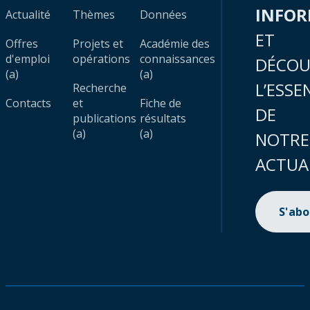
INFO
Actualité
Thèmes
Données
ET
Offres
Projets et
Académie des
d'emploi
opérations
connaissances
DÉCOU
(a)
(a)
L’ESSE
Recherche
Contacts
et
Fiche de
DE
publications
résultats
(a)
(a)
NOTRE
ACTUA
S'ab