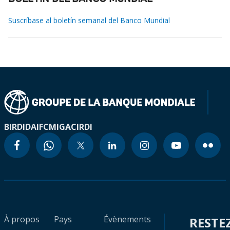
Suscríbase al boletín semanal del Banco Mundial
BIRD
IDA
IFC
MIGA
CIRDI
À propos
Pays
Évènements
RESTE