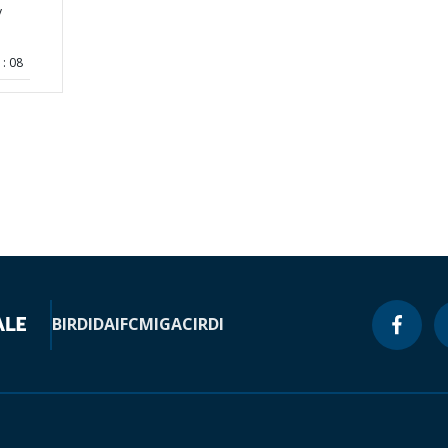
y
: 08
BIRD
IDA
IFC
MIGA
CIRDI