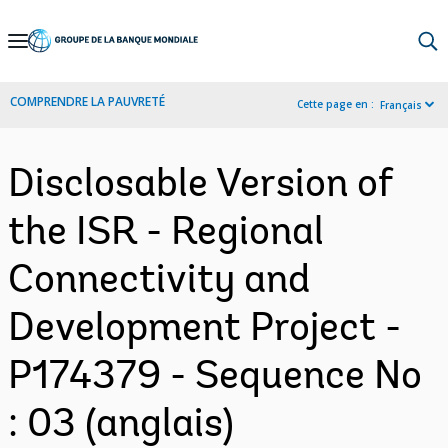
Skip
to
Main
COMPRENDRE LA PAUVRETÉ
Cette page en :
Français
Navigation
Disclosable Version of
the ISR - Regional
Connectivity and
Development Project -
P174379 - Sequence No
: 03 (anglais)