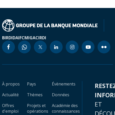
BIRD
IDA
IFC
MIGA
CIRDI
À propos
Pays
Évènements
RESTE
INFO
Actualité
Thèmes
Données
ET
Offres
Projets et
Académie des
d'emploi
opérations
connaissances
DÉCOU