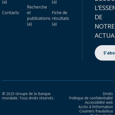
(a)
(a)
L’ESSE
Recherche
Contacts
et
Fiche de
DE
publications
résultats
(a)
(a)
NOTRE
ACTUA
S'ab
© 2025 Groupe de la Banque
Droits
mondiale. Tous droits réservés.
Politique de confidentialité
Accessibilité web
Accès à l’information
Courriers frauduleux