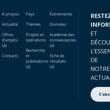
À propos
Pays
Évènements
RESTE
INFO
Actualité
Thèmes
Données
ET
Offres
Projets et
Académie des
d'emploi
opérations
connaissances
DÉCOU
(a)
(a)
L’ESSE
Recherche
Contacts
et
Fiche de
DE
publications
résultats
(a)
(a)
NOTRE
ACTUA
S'ab