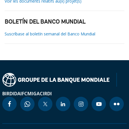
Voir les documents relatifs au(x) projet(s)
BOLETÍN DEL BANCO MUNDIAL
Suscríbase al boletín semanal del Banco Mundial
BIRD
IDA
IFC
MIGA
CIRDI