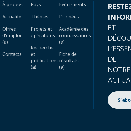
À propos
Pays
Évènements
RESTE
INFO
Actualité
Thèmes
Données
ET
Offres
Projets et
Académie des
d'emploi
opérations
connaissances
DÉCOU
(a)
(a)
L’ESSE
Recherche
Contacts
et
Fiche de
DE
publications
résultats
(a)
(a)
NOTRE
ACTUA
S'ab