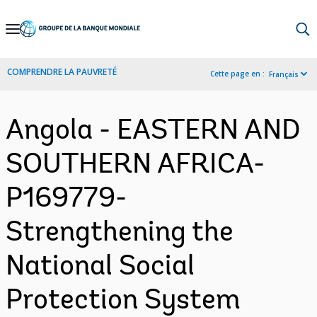
Skip
to
Main
COMPRENDRE LA PAUVRETÉ
Cette page en :
Français
Navigation
Angola - EASTERN AND
SOUTHERN AFRICA-
P169779-
Strengthening the
National Social
Protection System