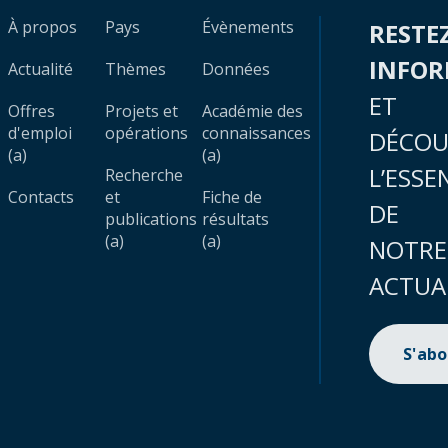
À propos
Pays
Évènements
RESTE
INFO
Actualité
Thèmes
Données
ET
Offres
Projets et
Académie des
d'emploi
opérations
connaissances
DÉCOU
(a)
(a)
L’ESSE
Recherche
Contacts
et
Fiche de
DE
publications
résultats
(a)
(a)
NOTRE
ACTUA
S'ab