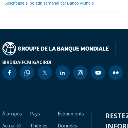
Suscríbase al boletín semanal del Banco Mundial
BIRD
IDA
IFC
MIGA
CIRDI
À propos
Pays
Évènements
RESTE
INFO
Actualité
Thèmes
Données