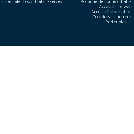
mondiale. Tous droits réservés.
Politique de confidentialité
Accessibilité web
Accès à l’information
Courriers frauduleux
Porter plainte