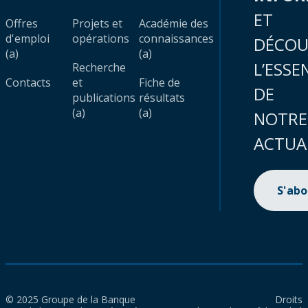
ET
Offres
Projets et
Académie des
d'emploi
opérations
connaissances
DÉCOU
(a)
(a)
L’ESSE
Recherche
Contacts
et
Fiche de
DE
publications
résultats
(a)
(a)
NOTRE
ACTUA
S'ab
© 2025 Groupe de la Banque
Droits