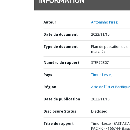
INFORMATION
Auteur
Antoninho Pires;
Date du document
2022/11/15
Type de document
Plan de passation des
marchés
Numéro du rapport
STEP72307
Pays
Timor-Leste,
Région
Asie de l’Est et Pacifique
Date de publication
2022/11/15
Disclosure Status
Disclosed
Titre du rapport
Timor-Leste - EAST ASI
PACIFIC- P166744- Basi