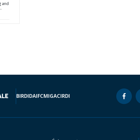
g and
-
BIRD
IDA
IFC
MIGA
CIRDI