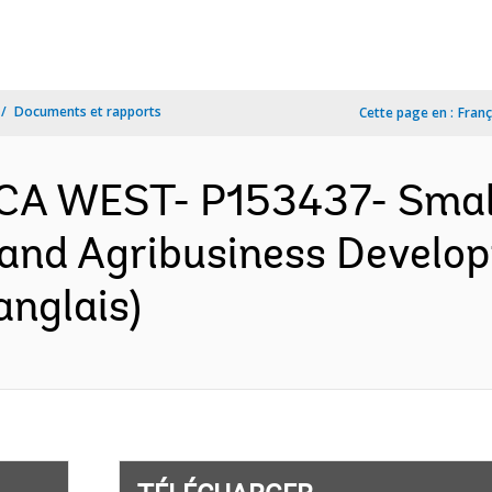
Documents et rapports
Cette page en :
Franç
ICA WEST- P153437- Smal
and Agribusiness Develop
anglais)