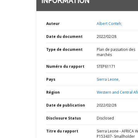
INFORMATION
Auteur
Albert Conteh;
Date du document
2022/02/28
Type de document
Plan de passation des
marchés
Numéro du rapport
STEP61171
Pays
Sierra Leone,
Région
Western and Central Afr
Date de publication
2022/02/28
Disclosure Status
Disclosed
Titre du rapport
Sierra Leone - AFRICA 
P153437- Smallholder