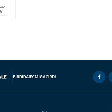
ent
lan
BIRD
IDA
IFC
MIGA
CIRDI