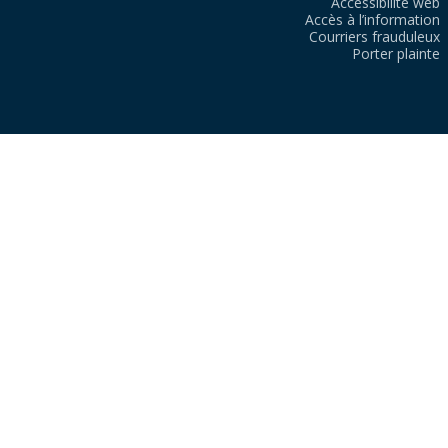
Accessibilité web
Accès à l’information
Courriers frauduleux
Porter plainte