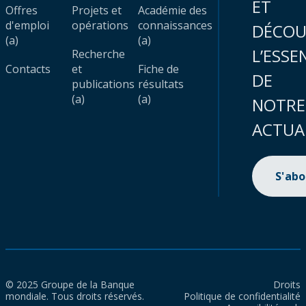
ET
Offres
Projets et
Académie des
d'emploi
opérations
connaissances
DÉCOU
(a)
(a)
L’ESSE
Recherche
Contacts
et
Fiche de
DE
publications
résultats
(a)
(a)
NOTRE
ACTUA
S'ab
© 2025 Groupe de la Banque
Droits
mondiale. Tous droits réservés.
Politique de confidentialité