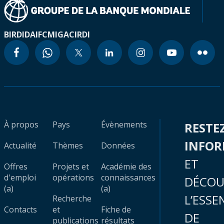
BIRD
IDA
IFC
MIGA
CIRDI
À propos
Pays
Évènements
RESTE
INFO
Actualité
Thèmes
Données
ET
Offres
Projets et
Académie des
d'emploi
opérations
connaissances
DÉCOU
(a)
(a)
L’ESSE
Recherche
Contacts
et
Fiche de
DE
publications
résultats