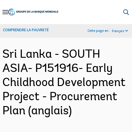
Skip
to
Main
COMPRENDRE LA PAUVRETÉ
Cette page en :
Français
Navigation
Sri Lanka - SOUTH
ASIA- P151916- Early
Childhood Development
Project - Procurement
Plan (anglais)