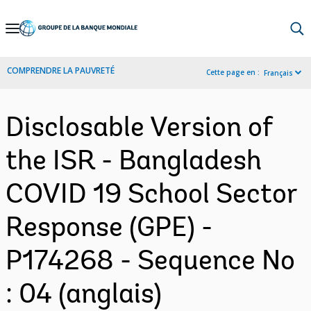
Skip
to
Main
COMPRENDRE LA PAUVRETÉ
Cette page en :
Français
Navigation
Disclosable Version of
the ISR - Bangladesh
COVID 19 School Sector
Response (GPE) -
P174268 - Sequence No
: 04 (anglais)