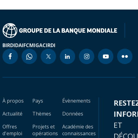
BIRD
IDA
IFC
MIGA
CIRDI
À propos
Pays
Évènements
RESTE
INFO
Actualité
Thèmes
Données
ET
Offres
Projets et
Académie des
d'emploi
opérations
connaissances
DÉCOU