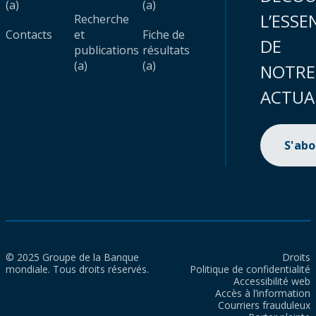
(a)
(a)
L’ESSE
Recherche
Contacts
et
Fiche de
DE
publications
résultats
(a)
(a)
NOTRE
ACTUA
S'ab
© 2025 Groupe de la Banque
Droits
mondiale. Tous droits réservés.
Politique de confidentialité
Accessibilité web
Accès à l’information
Courriers frauduleux