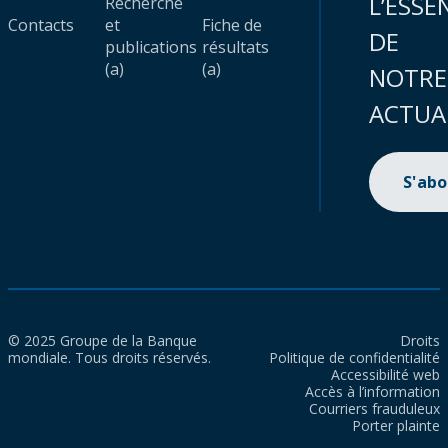
L’ESSE
Recherche
Contacts
et
Fiche de
DE
publications
résultats
(a)
(a)
NOTRE
ACTUA
S'ab
© 2025 Groupe de la Banque
Droits
mondiale. Tous droits réservés.
Politique de confidentialité
Accessibilité web
Accès à l’information
Courriers frauduleux
Porter plainte