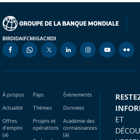
BIRD
IDA
IFC
MIGA
CIRDI
À propos
Pays
Évènements
RESTE
INFO
Actualité
Thèmes
Données
ET
Offres
Projets et
Académie des
d'emploi
opérations
connaissances
DÉCOU
(a)
(a)