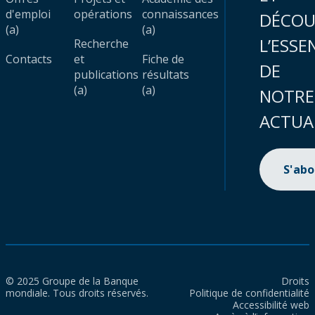
d'emploi
opérations
connaissances
DÉCOU
(a)
(a)
L’ESSE
Recherche
Contacts
et
Fiche de
DE
publications
résultats
(a)
(a)
NOTRE
ACTUA
S'ab
© 2025 Groupe de la Banque
Droits
mondiale. Tous droits réservés.
Politique de confidentialité
Accessibilité web