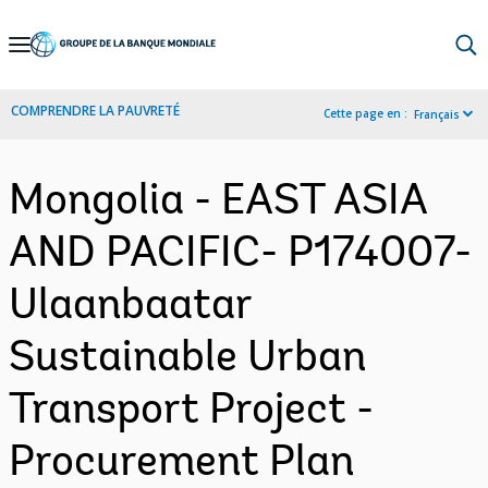
Skip
to
Main
COMPRENDRE LA PAUVRETÉ
Cette page en :
Français
Navigation
Mongolia - EAST ASIA
AND PACIFIC- P174007-
Ulaanbaatar
Sustainable Urban
Transport Project -
Procurement Plan