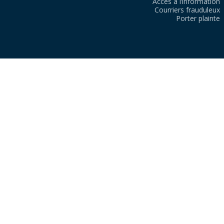
Accès à l’information
Courriers frauduleux
Porter plainte