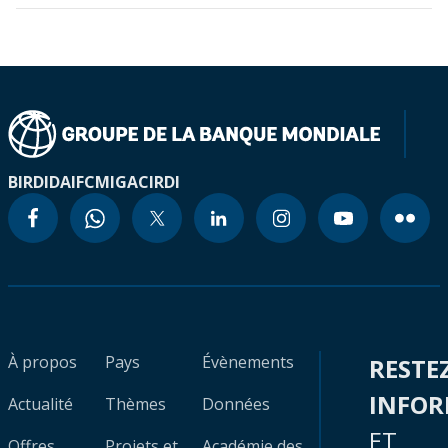
BIRD
IDA
IFC
MIGA
CIRDI
À propos
Pays
Évènements
RESTE
INFO
Actualité
Thèmes
Données
ET
Offres
Projets et
Académie des