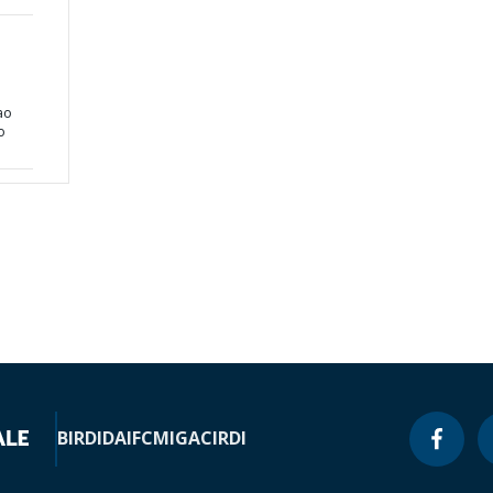
ao
o
BIRD
IDA
IFC
MIGA
CIRDI