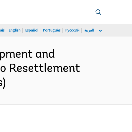
ais
English
Español
Português
Русский
العربية
lopment and
ao Resettlement
s)