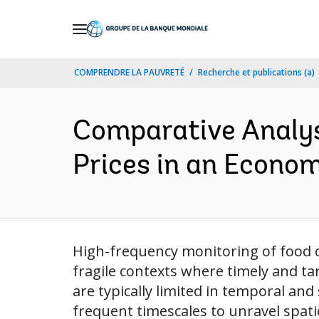
Skip
to
Main
COMPRENDRE LA PAUVRETÉ
Recherche et publications (a)
Navigation
Comparative Analys
Prices in an Economi
High-frequency monitoring of food c
fragile contexts where timely and tar
are typically limited in temporal and 
frequent timescales to unravel spat