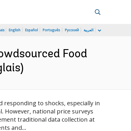
ais
English
Español
Português
Русский
العربية
rowdsourced Food
lais)
 responding to shocks, especially in
al. However, national price surveys
lement traditional data collection at
nts and...