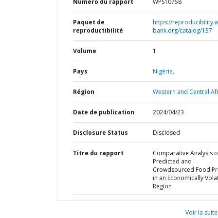
Numéro du rapport
WPS10758
Paquet de
https://reproducibility.
reproductibilité
bank.org/catalog/137
Volume
1
Pays
Nigéria,
Région
Western and Central Afr
Date de publication
2024/04/23
Disclosure Status
Disclosed
Titre du rapport
Comparative Analysis of
Predicted and
Crowdsourced Food Pr
in an Economically Volat
Region
Voir la suite