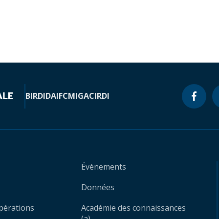
BIRD
IDA
IFC
MIGA
CIRDI
Évènements
Données
opérations
Académie des connaissances
(a)