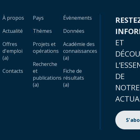
À propos
Pays
Évènements
RESTE
INFO
Actualité
Thèmes
Données
ET
Offres
Projets et
Académie des
d'emploi
opérations
connaissances
DÉCOU
(a)
(a)
L’ESSE
Recherche
Contacts
et
Fiche de
DE
publications
résultats
(a)
(a)
NOTRE
ACTUA
S'ab