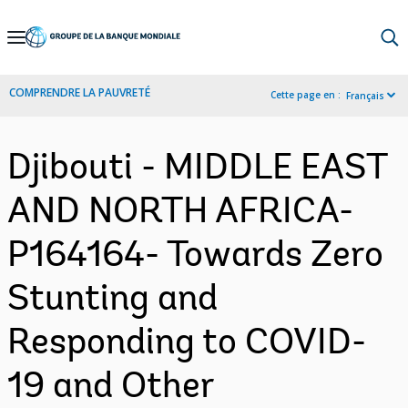
Skip
to
Main
COMPRENDRE LA PAUVRETÉ
Cette page en :
Français
Navigation
Djibouti - MIDDLE EAST
AND NORTH AFRICA-
P164164- Towards Zero
Stunting and
Responding to COVID-
19 and Other