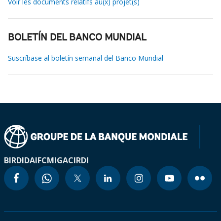
Voir les documents relatifs au(x) projet(s)
BOLETÍN DEL BANCO MUNDIAL
Suscríbase al boletín semanal del Banco Mundial
BIRD
IDA
IFC
MIGA
CIRDI