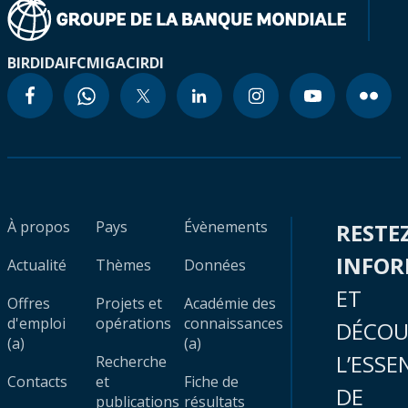
BIRD
IDA
IFC
MIGA
CIRDI
À propos
Pays
Évènements
RESTE
INFO
Actualité
Thèmes
Données
ET
Offres
Projets et
Académie des
d'emploi
opérations
connaissances
DÉCOU
(a)
(a)
L’ESSE
Recherche
Contacts
et
Fiche de
DE
publications
résultats