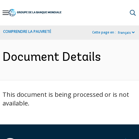
Skip
to
Main
COMPRENDRE LA PAUVRETÉ
Cette page en :
Français
Navigation
Document Details
This document is being processed or is not
available.