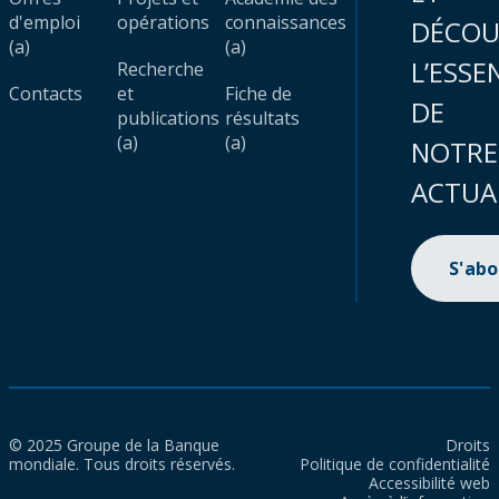
d'emploi
opérations
connaissances
DÉCOU
(a)
(a)
L’ESSE
Recherche
Contacts
et
Fiche de
DE
publications
résultats
(a)
(a)
NOTRE
ACTUA
S'ab
© 2025 Groupe de la Banque
Droits
mondiale. Tous droits réservés.
Politique de confidentialité
Accessibilité web