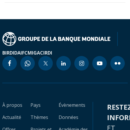
BIRD
IDA
IFC
MIGA
CIRDI
À propos
Pays
Évènements
RESTE
INFO
Actualité
Thèmes
Données
ET
Offres
Projets et
Académie des