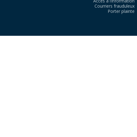
Accès à l’information
Courriers frauduleux
Porter plainte