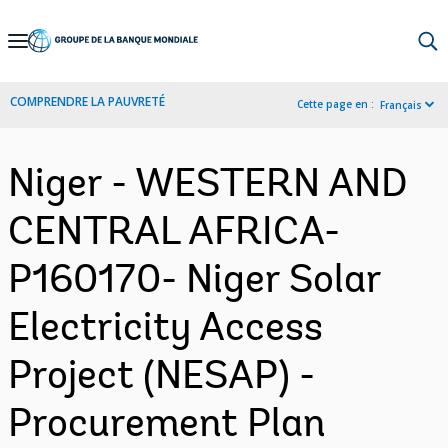
Skip
to
Main
COMPRENDRE LA PAUVRETÉ
Cette page en :
Français
Navigation
Niger - WESTERN AND
CENTRAL AFRICA-
P160170- Niger Solar
Electricity Access
Project (NESAP) -
Procurement Plan