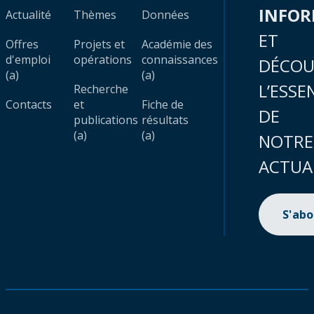
INFO
Actualité
Thèmes
Données
ET
Offres
Projets et
Académie des
d'emploi
opérations
connaissances
DÉCOU
(a)
(a)
L’ESSE
Recherche
Contacts
et
Fiche de
DE
publications
résultats
(a)
(a)
NOTRE
ACTUA
S'ab