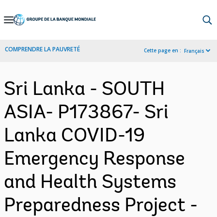
Skip
to
Main
COMPRENDRE LA PAUVRETÉ
Cette page en :
Français
Navigation
Sri Lanka - SOUTH
ASIA- P173867- Sri
Lanka COVID-19
Emergency Response
and Health Systems
Preparedness Project -