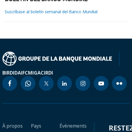
Suscríbase al boletín semanal del Banco Mundial
BIRD
IDA
IFC
MIGA
CIRDI
À propos
Pays
Évènements
RESTE