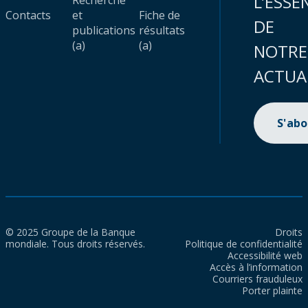
L’ESSE
Recherche
Contacts
et
Fiche de
DE
publications
résultats
(a)
(a)
NOTRE
ACTUA
S'ab
© 2025 Groupe de la Banque
Droits
mondiale. Tous droits réservés.
Politique de confidentialité
Accessibilité web
Accès à l’information
Courriers frauduleux
Porter plainte