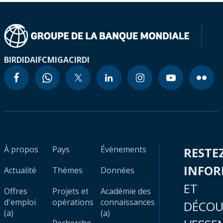
BIRD
IDA
IFC
MIGA
CIRDI
À propos
Pays
Évènements
RESTE
INFO
Actualité
Thèmes
Données
ET
Offres
Projets et
Académie des
d'emploi
opérations
connaissances
DÉCOU
(a)
(a)