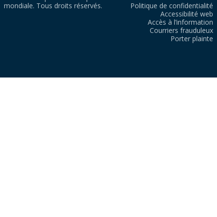
mondiale. Tous droits réservés.
Politique de confidentialité
Accessibilité web
Accès à l’information
Courriers frauduleux
Porter plainte