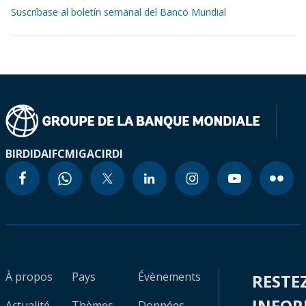
Suscríbase al boletín semanal del Banco Mundial
BIRD
IDA
IFC
MIGA
CIRDI
À propos
Pays
Évènements
RESTE
INFO
Actualité
Thèmes
Données