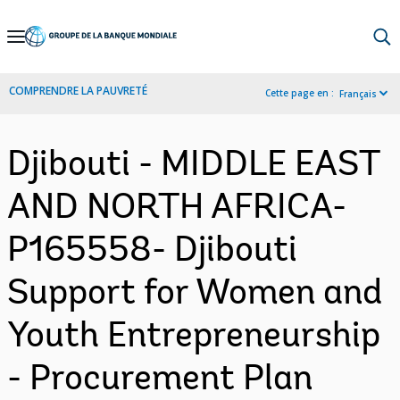
Skip
to
Main
COMPRENDRE LA PAUVRETÉ
Cette page en :
Français
Navigation
Djibouti - MIDDLE EAST
AND NORTH AFRICA-
P165558- Djibouti
Support for Women and
Youth Entrepreneurship
- Procurement Plan