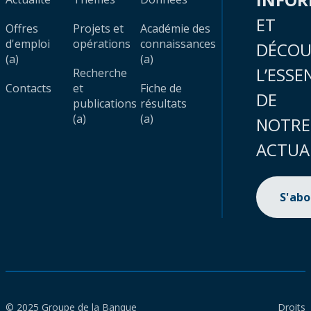
ET
Offres
Projets et
Académie des
d'emploi
opérations
connaissances
DÉCOU
(a)
(a)
L’ESSE
Recherche
Contacts
et
Fiche de
DE
publications
résultats
(a)
(a)
NOTRE
ACTUA
S'ab
© 2025 Groupe de la Banque
Droits