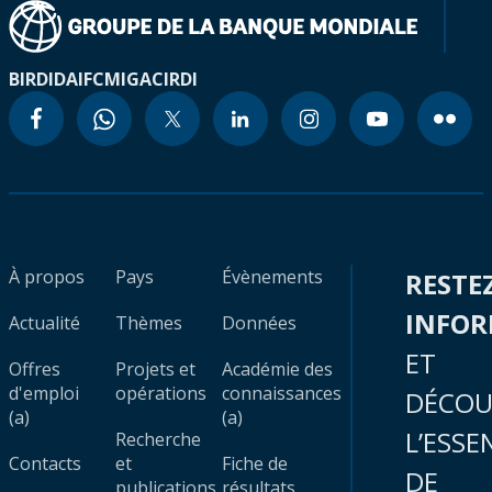
BIRD
IDA
IFC
MIGA
CIRDI
À propos
Pays
Évènements
RESTE
INFO
Actualité
Thèmes
Données
ET
Offres
Projets et
Académie des
d'emploi
opérations
connaissances
DÉCOU
(a)
(a)
L’ESSE
Recherche
Contacts
et
Fiche de
DE
publications
résultats