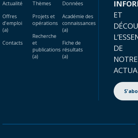
INFO
Actualité
Thèmes
Données
ET
Offres
Projets et
Académie des
d'emploi
opérations
connaissances
DÉCOU
(a)
(a)
L’ESSE
Recherche
Contacts
et
Fiche de
DE
publications
résultats
(a)
(a)
NOTRE
ACTUA
S'ab