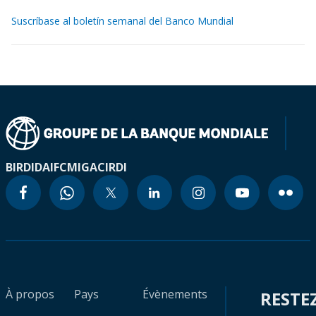
Suscríbase al boletín semanal del Banco Mundial
BIRD
IDA
IFC
MIGA
CIRDI
À propos
Pays
Évènements
RESTE