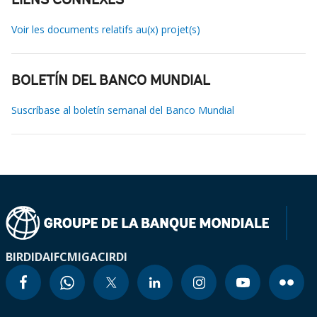
LIENS CONNEXES
Voir les documents relatifs au(x) projet(s)
BOLETÍN DEL BANCO MUNDIAL
Suscríbase al boletín semanal del Banco Mundial
BIRD
IDA
IFC
MIGA
CIRDI