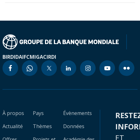
BIRD
IDA
IFC
MIGA
CIRDI
À propos
Pays
Évènements
RESTE
INFO
Actualité
Thèmes
Données
ET
Offres
Projets et
Académie des