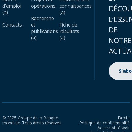
d'emploi
opérations
connaissances
DÉCOU
(a)
(a)
L’ESSE
Recherche
Contacts
et
Fiche de
DE
publications
résultats
(a)
(a)
NOTRE
ACTUA
S'ab
© 2025 Groupe de la Banque
Droits
mondiale. Tous droits réservés.
Politique de confidentialité
Accessibilité web