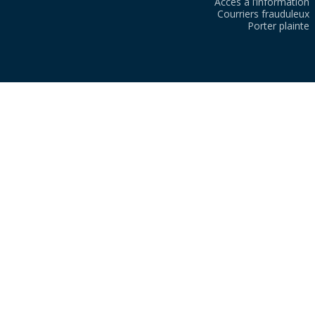
Accès à l’information
Courriers frauduleux
Porter plainte