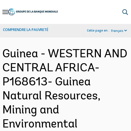
Skip
to
Main
COMPRENDRE LA PAUVRETÉ
Cette page en :
Français
Navigation
Guinea - WESTERN AND
CENTRAL AFRICA-
P168613- Guinea
Natural Resources,
Mining and
Environmental