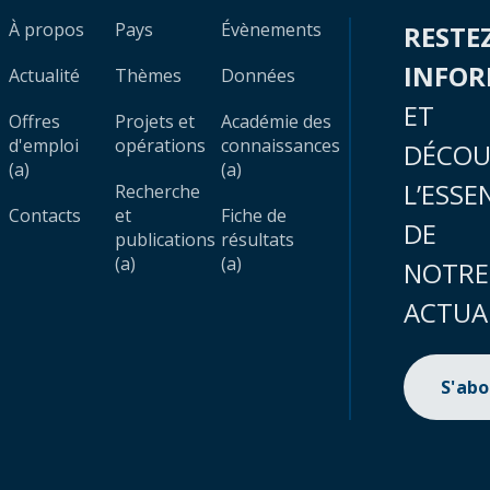
À propos
Pays
Évènements
RESTE
INFO
Actualité
Thèmes
Données
ET
Offres
Projets et
Académie des
d'emploi
opérations
connaissances
DÉCOU
(a)
(a)
L’ESSE
Recherche
Contacts
et
Fiche de
DE
publications
résultats
(a)
(a)
NOTRE
ACTUA
S'ab