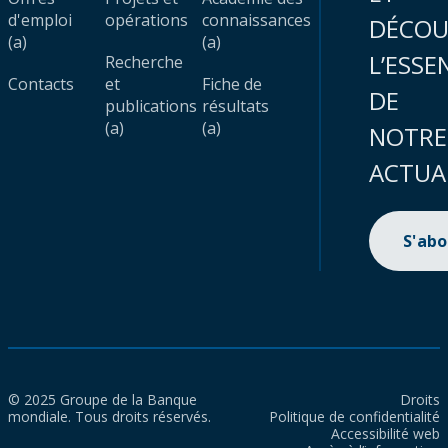
d'emploi
opérations
connaissances
DÉCOU
(a)
(a)
L’ESSE
Recherche
Contacts
et
Fiche de
DE
publications
résultats
(a)
(a)
NOTRE
ACTUA
S'ab
© 2025 Groupe de la Banque
Droits
mondiale. Tous droits réservés.
Politique de confidentialité
Accessibilité web