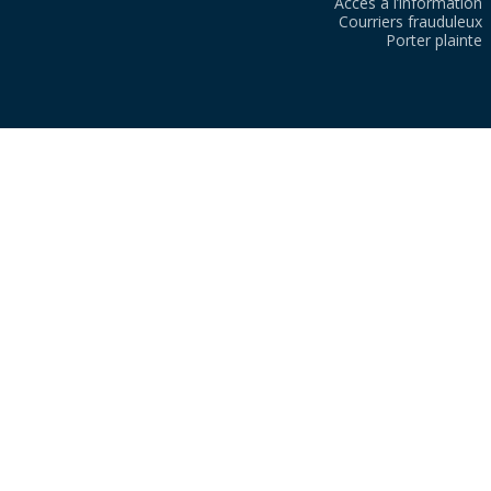
Accès à l’information
Courriers frauduleux
Porter plainte