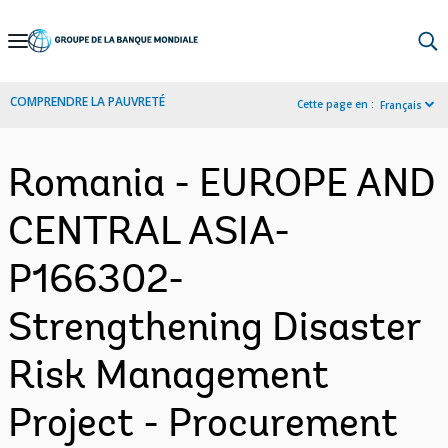
Skip
to
Main
COMPRENDRE LA PAUVRETÉ
Cette page en :
Français
Navigation
Romania - EUROPE AND
CENTRAL ASIA-
P166302-
Strengthening Disaster
Risk Management
Project - Procurement