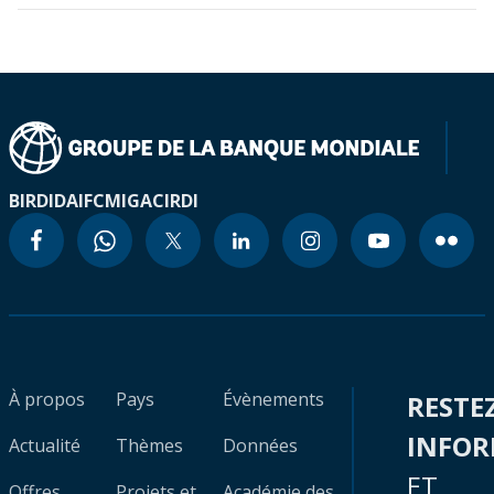
BIRD
IDA
IFC
MIGA
CIRDI
À propos
Pays
Évènements
RESTE
INFO
Actualité
Thèmes
Données
ET
Offres
Projets et
Académie des