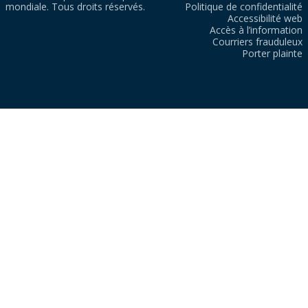
mondiale. Tous droits réservés.
Politique de confidentialité
Accessibilité web
Accès à l’information
Courriers frauduleux
Porter plainte