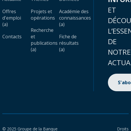
ET
Offres
Projets et
Académie des
d'emploi
opérations
connaissances
DÉCOU
(a)
(a)
L’ESSE
Recherche
Contacts
et
Fiche de
DE
publications
résultats
(a)
(a)
NOTRE
ACTUA
S'ab
© 2025 Groupe de la Banque
Droits