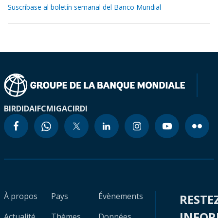
Suscríbase al boletín semanal del Banco Mundial
BIRD
IDA
IFC
MIGA
CIRDI
À propos
Pays
Évènements
RESTE
INFO
Actualité
Thèmes
Données