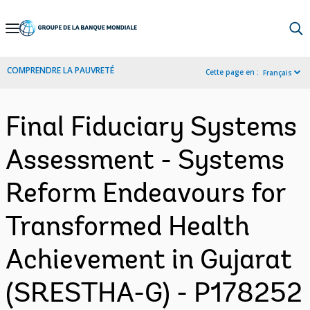
Skip
to
Main
COMPRENDRE LA PAUVRETÉ
Cette page en :
Français
Navigation
Final Fiduciary Systems
Assessment - Systems
Reform Endeavours for
Transformed Health
Achievement in Gujarat
(SRESTHA-G) - P178252