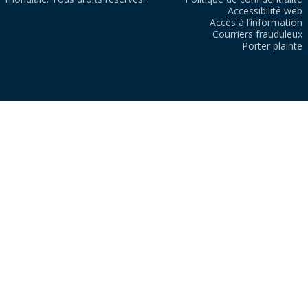
Accessibilité web
Accès à l’information
Courriers frauduleux
Porter plainte