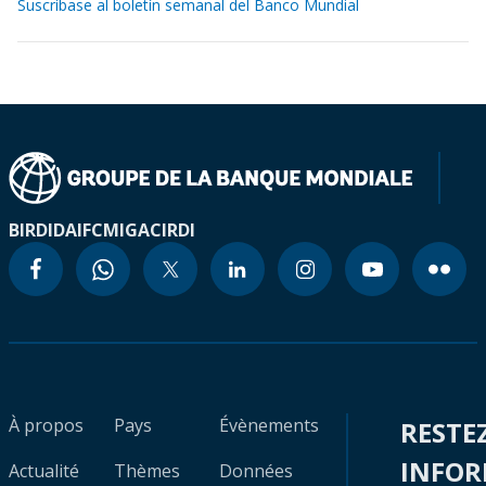
Suscríbase al boletín semanal del Banco Mundial
BIRD
IDA
IFC
MIGA
CIRDI
À propos
Pays
Évènements
RESTE
INFO
Actualité
Thèmes
Données