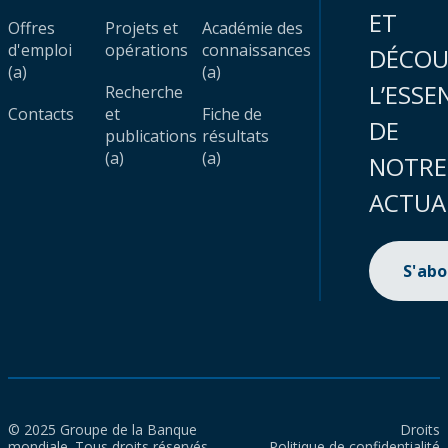
ET
Offres
Projets et
Académie des
d'emploi
opérations
connaissances
DÉCOU
(a)
(a)
L’ESSE
Recherche
Contacts
et
Fiche de
DE
publications
résultats
(a)
(a)
NOTRE
ACTUA
S'ab
© 2025 Groupe de la Banque
Droits
mondiale. Tous droits réservés.
Politique de confidentialité