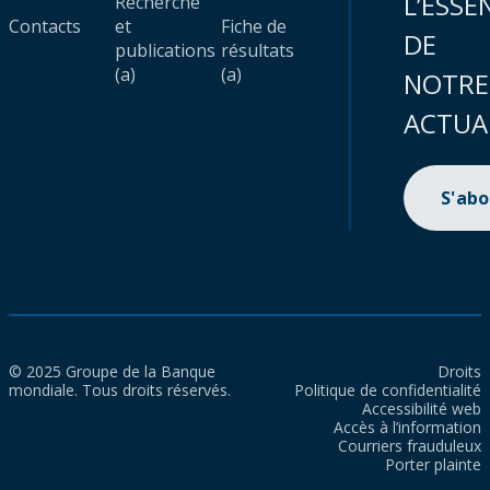
L’ESSE
Recherche
Contacts
et
Fiche de
DE
publications
résultats
(a)
(a)
NOTRE
ACTUA
S'ab
© 2025 Groupe de la Banque
Droits
mondiale. Tous droits réservés.
Politique de confidentialité
Accessibilité web
Accès à l’information
Courriers frauduleux
Porter plainte