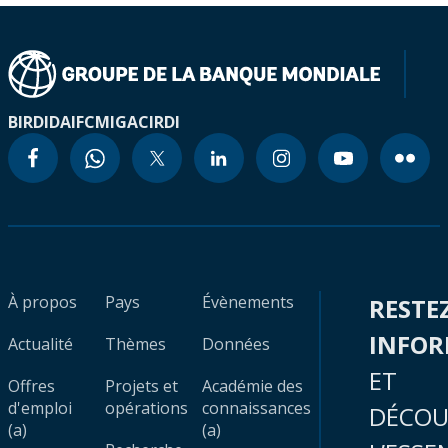
BIRD
IDA
IFC
MIGA
CIRDI
À propos
Pays
Évènements
RESTE
INFO
Actualité
Thèmes
Données
ET
Offres
Projets et
Académie des
d'emploi
opérations
connaissances
DÉCOU
(a)
(a)