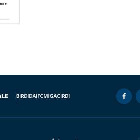
ance
BIRD
IDA
IFC
MIGA
CIRDI